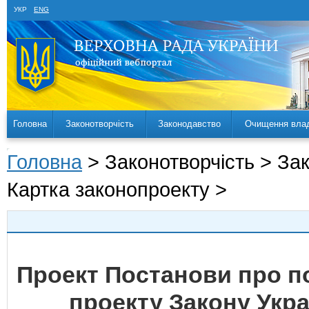
УКР
ENG
Головна
Законотворчість
Законодавство
Очищення вла
Головна
> Законотворчість > За
Картка законопроекту >
Проект Постанови про 
проекту Закону Укр