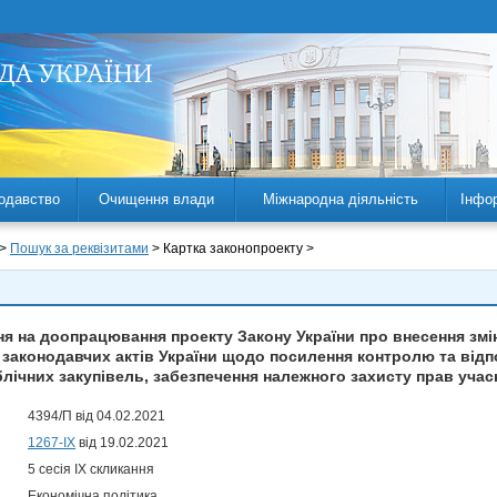
одавство
Очищення влади
Міжнародна діяльність
Інфо
 >
Пошук за реквізитами
> Картка законопроекту >
 на доопрацювання проекту Закону України про внесення змін
х законодавчих актів України щодо посилення контролю та від
лічних закупівель, забезпечення належного захисту прав учас
4394/П від 04.02.2021
1267-IX
від 19.02.2021
5 сесія IX скликання
Економічна політика