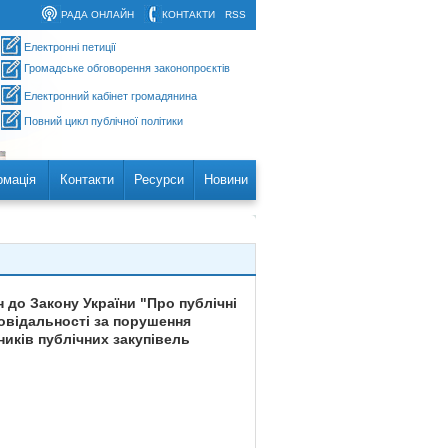
РАДА ОНЛАЙН
КОНТАКТИ
RSS
Електронні петиції
Громадське обговорення законопроєктів
Електронний кабінет громадянина
Повний цикл публічної політики
рмація
Контакти
Ресурси
Новини
 до Закону України "Про публічні
повідальності за порушення
ників публічних закупівель