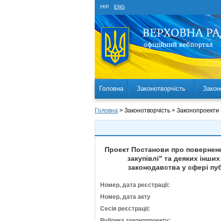
УКР
ENG
Головна
Законотворчість
Закон
Головна
> Законотворчість > Законопроекти
Проект Постанови про повернення
закупівлі" та деяких інши
законодавства у сфері пуб
Номер, дата реєстрації:
Номер, дата акту
Сесія реєстрації:
Рубрика законопроекту: