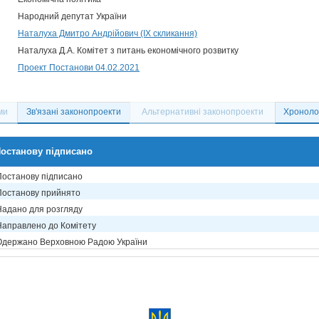
Народний депутат України
Наталуха Дмитро Андрійович (IX скликання)
Наталуха Д.А. Комітет з питань економічного розвитку
Проект Постанови 04.02.2021
ми
Зв'язані законопроекти
Альтернативні законопроекти
Хронолог
останову підписано
Постанову підписано
Постанову прийнято
Надано для розгляду
Направлено до Комітету
Одержано Верховною Радою України