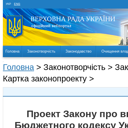
УКР
ENG
Головна
Законотворчість
Законодавство
Очищення вла
Головна
> Законотворчість > За
Картка законопроекту >
Проект Закону про вн
Бюджетного кодексу Укр