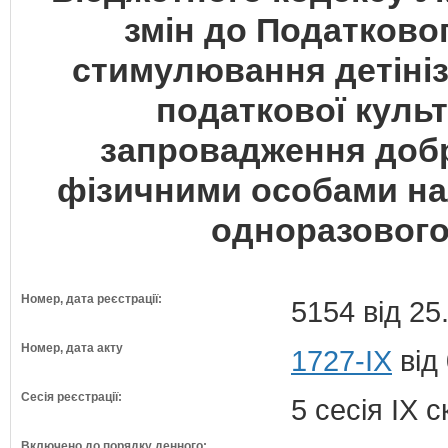
змін до Податково
стимулювання детініз
податкової куль
запровадження доб
фізичними особами нал
одноразового
Номер, дата реєстрації:
5154 від 25
Номер, дата акту
1727-IX
від
Сесія реєстрації:
5 сесія IX 
Включено до порядку денного: