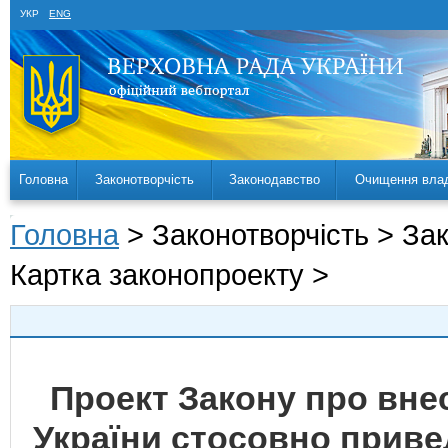
УКР
ENG
Головна
Законотворчість
Законодавство
Очищення вла
Головна
> Законотворчість > За
Картка законопроекту >
Проект Закону про внес
України стосовно приве