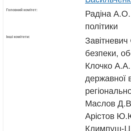
Головний комітет:
Радіна А.О.
політики
Інші комітети:
Завітневич 
безпеки, об
Клочко А.А.
державної 
регіонально
Маслов Д.В.
Арістов Ю.
Климпуш-Ци