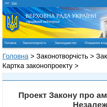
УКР
ENG
Головна
Законотворчість
Законодавство
Очищення вла
Головна
> Законотворчість > За
Картка законопроекту >
Проект Закону про амн
Незалеж