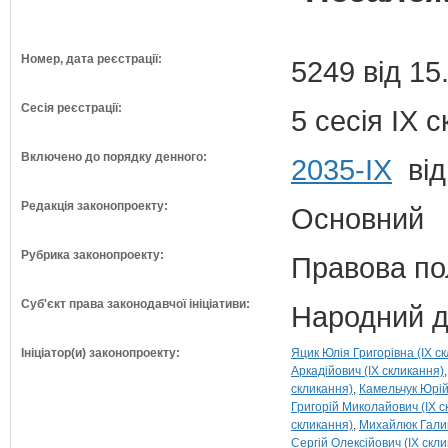
Номер, дата реєстрації:
5249 від 15
Сесія реєстрації:
5 сесія IX 
Включено до порядку денного:
2035-ІХ
від
Редакція законопроекту:
Основний
Рубрика законопроекту:
Правова по
Суб'єкт права законодавчої ініціативи:
Народний д
Ініціатор(и) законопроекту:
Яцик Юлія Григорівна (IX с
Аркадійович (IX скликання)
скликання)
Камельчук Юрій
Григорій Миколайович (IX с
скликання)
Михайлюк Галин
Сергій Олексійович (IX скл