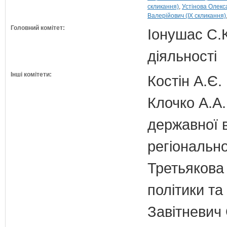
скликання)
Устінова Олекс
Валерійович (IX скликання)
Головний комітет:
Іонушас С.К
діяльності
Інші комітети:
Костін А.Є.
Клочко А.А.
державної 
регіонально
Третьякова 
політики та
Завітневич 