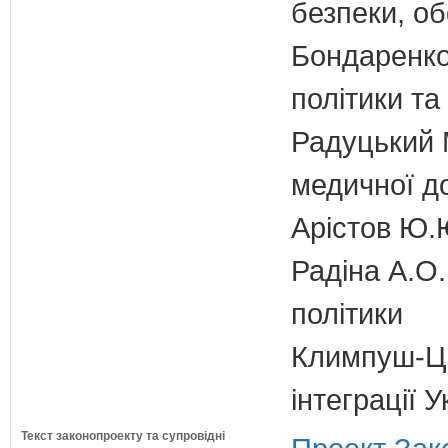
безпеки, об
Бондаренко 
політики т
Радуцький М
медичної д
Арістов Ю.
Радіна А.О.
політики
Климпуш-Ци
інтеграції 
Текст законопроекту та супровідні