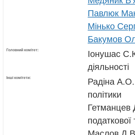
Медяник В'
Павлюк Мак
Мінько Серг
Бакумов Ол
Головний комітет:
Іонушас С.К
діяльності
Інші комітети:
Радіна А.О.
політики
Гетманцев Д
податкової 
Маслов Д.В.