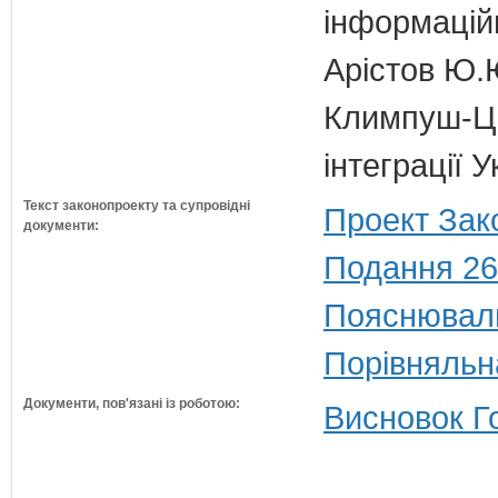
інформаційн
Арістов Ю.
Климпуш-Ци
інтеграції 
Текст законопроекту та супровідні
Проект Зак
документи:
Подання 26
Пояснюваль
Порівняльн
Документи, пов'язані із роботою:
Висновок Г