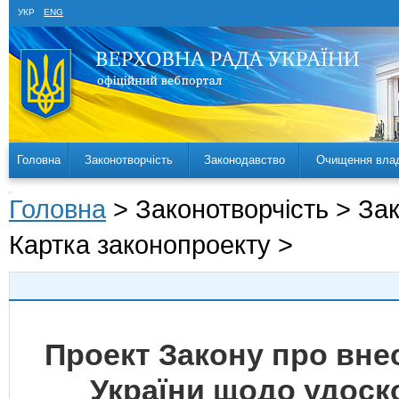
УКР
ENG
Головна
Законотворчість
Законодавство
Очищення вла
Головна
> Законотворчість > За
Картка законопроекту >
Проект Закону про внес
України щодо удоск