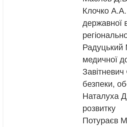
Клочко А.А.
державної 
регіонально
Радуцький М
медичної д
Завітневич 
безпеки, об
Наталуха Д.
розвитку
Потураєв М.