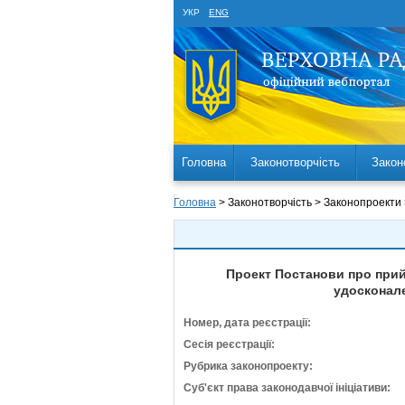
УКР
ENG
Головна
Законотворчість
Закон
Головна
> Законотворчість > Законопроекти
Проект Постанови про прийн
удосконале
Номер, дата реєстрації:
Сесія реєстрації:
Рубрика законопроекту:
Суб'єкт права законодавчої ініціативи: