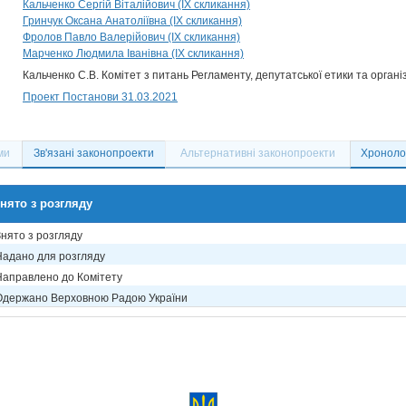
Кальченко Сергій Віталійович (IX скликання)
Гринчук Оксана Анатоліївна (IX скликання)
Фролов Павло Валерійович (IX скликання)
Марченко Людмила Іванівна (IX скликання)
Кальченко С.В. Комітет з питань Регламенту, депутатської етики та органі
Проект Постанови 31.03.2021
ми
Зв'язані законопроекти
Альтернативні законопроекти
Хронолог
нято з розгляду
Знято з розгляду
Надано для розгляду
Направлено до Комітету
Одержано Верховною Радою України