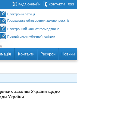
РАДА ОНЛАЙН
КОНТАКТИ
RSS
Електронні петиції
Громадське обговорення законопроєктів
Електронний кабінет громадянина
Повний цикл публічної політики
рмація
Контакти
Ресурси
Новини
деяких законів України щодо
ади України