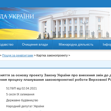
одавство
Очищення влади
Міжнародна діяльність
Інфо
 >
Пошук за реквізитами
> Картка законопроекту >
яття за основу проекту Закону України про внесення змін до 
ння процесу планування законопроектної роботи Верховної Р
5178/П від 02.04.2021
5 сесія IX скликання
Державне будівництво
Народний депутат України