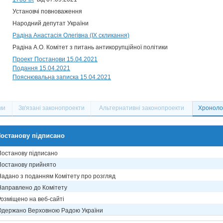
Установчі повноваження
Народний депутат України
Радіна Анастасія Олегівна (IX скликання)
Радіна А.О. Комітет з питань антикорупційної політики
Проект Постанови 15.04.2021
Подання 15.04.2021
Пояснювальна записка 15.04.2021
ми
Зв'язані законопроекти
Альтернативні законопроекти
Хронолог
останову підписано
Постанову підписано
Постанову прийнято
Надано з поданням Комітету про розгляд
Направлено до Комітету
Розміщено на веб-сайті
Одержано Верховною Радою України