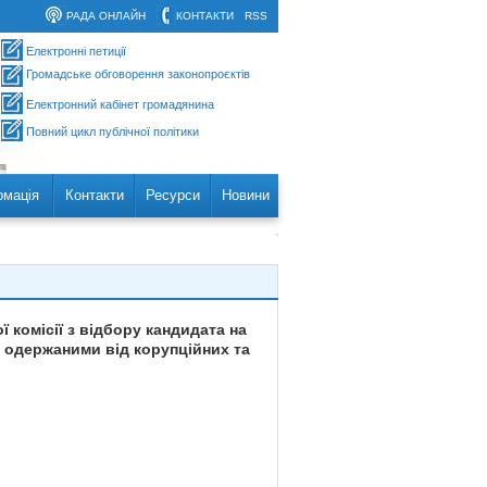
РАДА ОНЛАЙН
КОНТАКТИ
RSS
Електронні петиції
Громадське обговорення законопроєктів
Електронний кабінет громадянина
Повний цикл публічної політики
рмація
Контакти
Ресурси
Новини
 комісії з відбору кандидата на
, одержаними від корупційних та