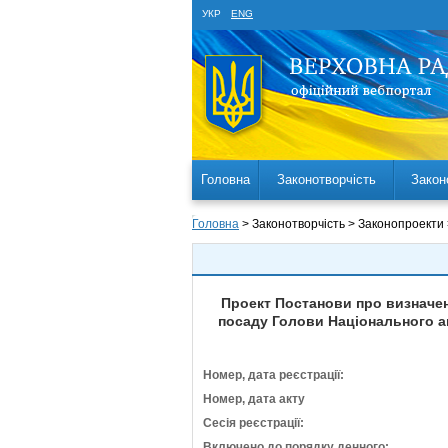
УКР
ENG
Головна
Законотворчість
Закон
Головна
> Законотворчість > Законопроекти
Проект Постанови про визначенн
посаду Голови Національного аг
Номер, дата реєстрації:
Номер, дата акту
Сесія реєстрації:
Включено до порядку денного: