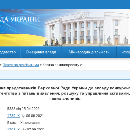
одавство
Очищення влади
Міжнародна діяльність
Інфо
 >
Пошук за реквізитами
> Картка законопроекту >
я представників Верховної Ради України до складу конкурсної
ентства з питань виявлення, розшуку та управління активами
інших злочинів
5383 від 15.04.2021
1739-IX
від 09.09.2021
5 сесія IX скликання
1708-ІХ
від 07.09.2021