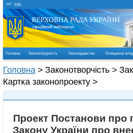
УКР
ENG
Головна
Законотворчість
Законодавство
Очищення вла
Головна
> Законотворчість > За
Картка законопроекту >
Проект Постанови про 
Закону України про вне