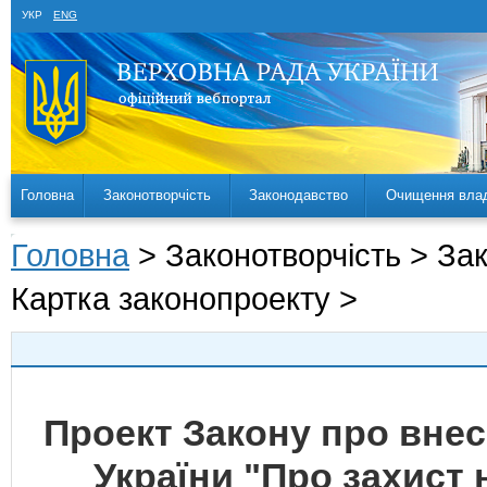
УКР
ENG
Головна
Законотворчість
Законодавство
Очищення вла
Головна
> Законотворчість > За
Картка законопроекту >
Проект Закону про внесе
України "Про захист 