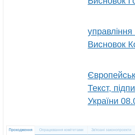
Висновок Г
управління
Висновок Ко
Європейськ
Текст, під
України 08.
Проходження
Опрацювання комітетами
Зв'язані законопроекти