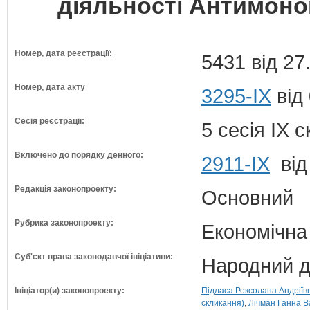
діяльності Антимоно
Номер, дата реєстрації:
5431 від 27
Номер, дата акту
3295-ІХ
від
Сесія реєстрації:
5 сесія IX 
Включено до порядку денного:
2911-ІХ
від
Редакція законопроекту:
Основний
Рубрика законопроекту:
Економічна
Суб'єкт права законодавчої ініціативи:
Народний д
Ініціатор(и) законопроекту:
Підласа Роксолана Андріївн
скликання)
Лічман Ганна В