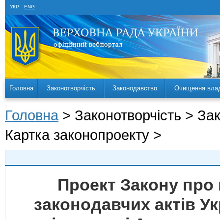
УКР
ENG
Головна
Законотворчість
Законодавство
Очищення вла
Головна
> Законотворчість > За
Картка законопроекту >
Проект Закону про 
законодавчих актів У