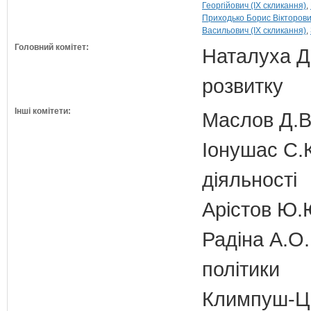
Георгійович (IX скликання)
Приходько Борис Вікторович
Васильович (IX скликання)
Головний комітет:
Наталуха Д.
розвитку
Інші комітети:
Маслов Д.В.
Іонушас С.К
діяльності
Арістов Ю.
Радіна А.О.
політики
Климпуш-Ци