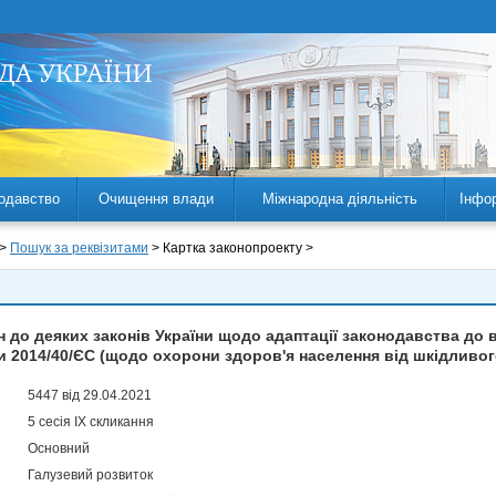
одавство
Очищення влади
Міжнародна діяльність
Інфо
 >
Пошук за реквізитами
> Картка законопроекту >
н до деяких законів України щодо адаптації законодавства д
и 2014/40/ЄС (щодо охорони здоров'я населення від шкідливо
5447 від 29.04.2021
5 сесія IX скликання
Основний
Галузевий розвиток