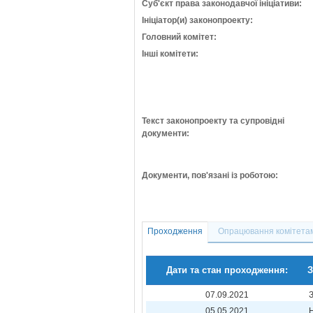
Суб'єкт права законодавчої ініціативи:
Ініціатор(и) законопроекту:
Головний комітет:
Інші комітети:
Текст законопроекту та супровідні
документи:
Документи, пов'язані із роботою:
Проходження
Опрацювання комітета
Дати та стан проходження:
З
07.09.2021
05.05.2021