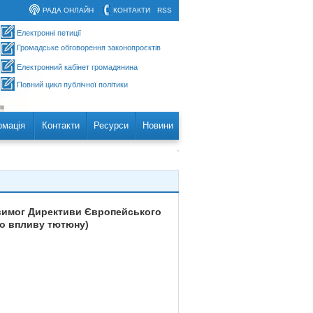
РАДА ОНЛАЙН
КОНТАКТИ
RSS
Електронні петиції
Громадське обговорення законопроєктів
Електронний кабінет громадянина
Повний цикл публічної політики
рмація
Контакти
Ресурси
Новини
о вимог Директиви Європейського
го впливу тютюну)