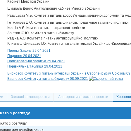
Кабінет Міністрів України
Шмигаль Денис Анатолійович Кабінет Міністрів України
Радуцький М.Б. Комітет з питань здоров'я нації, медичної допомоги та м
Гетманцев Д.О. Комітет з питань фінансів, податкової та митної політики
Костін А.Є. Комітет з питань правової політики
Арістов Ю.Ю. Комітет з питань бюджету
Радіна А.О. Комітет з питань антикорупційної політики
Климпуш-Цинцадзе І.О. Комітет з питань інтеграції України до Європейсь
Проект Закону 29.04.2021
Подання 29.04.2021
Пояснювальна записка 29.04.2021
Порівняльна таблиця 29.04.2021
Висновок Комітету з питань інтеграції України з Європейським Союзом 09
Висновок Комітету з питань бюджету 08.09.2021
ми
Зв'язані законопроекти
Альтернативні законопроекти
Хронолог
нято з розгляду
Знято з розгляду
Надано для ознайомлення