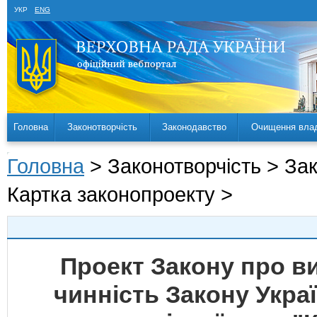
УКР
ENG
Головна
Законотворчість
Законодавство
Очищення вла
Головна
> Законотворчість > За
Картка законопроекту >
Проект Закону про в
чинність Закону Укра