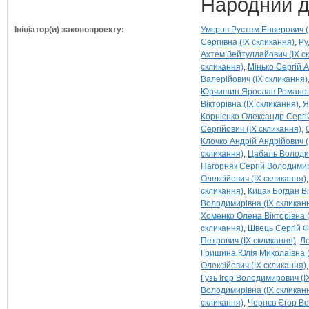
Народний д
Ініціатор(и) законопроекту:
Умєров Рустем Енверович (
Сергіївна (IX скликання)
Ру
Ахтем Зейтуллайович (IX с
скликання)
Мінько Сергій А
Валерійович (IX скликання)
Юрчишин Ярослав Романови
Вікторівна (IX скликання)
Я
Корнієнко Олександр Сергій
Сергійович (IX скликання)
Клочко Андрій Андрійович (
скликання)
Цабаль Володи
Нагорняк Сергій Володимир
Олексійович (IX скликання)
скликання)
Кицак Богдан Ві
Володимирівна (IX скликан
Хоменко Олена Вікторівна (
скликання)
Швець Сергій Ф
Петрович (IX скликання)
Ло
Гришина Юлія Миколаївна (
Олексійович (IX скликання)
Гузь Ігор Володимирович (I
Володимирівна (IX скликан
скликання)
Чернєв Єгор Во