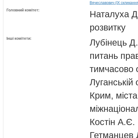
Вячеславович (IX скликання
Головний комітет:
Наталуха Д.
розвитку
Інші комітети:
Лубінець Д.
питань прав
тимчасово 
Луганській 
Крим, міст
міжнаціона
Костін А.Є.
Гетманцев Д