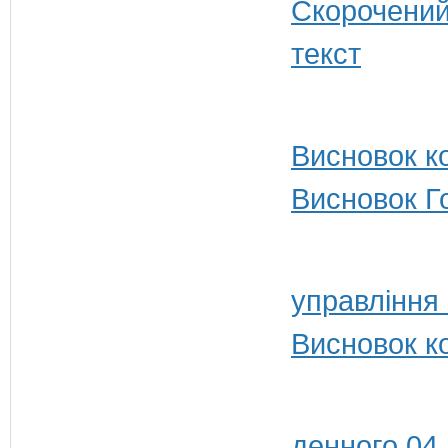
Висновок ко
Висновок Г
управління
Висновок к
денного 04