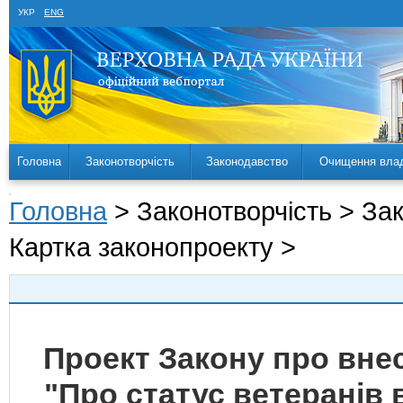
УКР
ENG
Головна
Законотворчість
Законодавство
Очищення вла
Головна
> Законотворчість > За
Картка законопроекту >
Проект Закону про внес
"Про статус ветеранів в