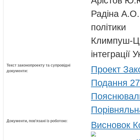
Арістов Ю.
Радіна А.О.
політики
Климпуш-Ци
інтеграції 
Текст законопроекту та супровідні
Проект Зак
документи:
Подання 27
Пояснюваль
Порівняльн
Документи, пов'язані із роботою:
Висновок К