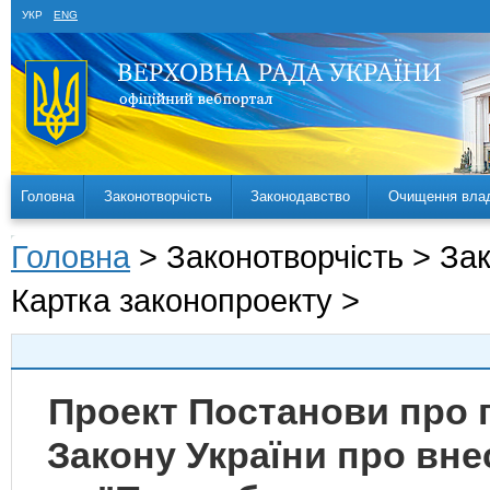
УКР
ENG
Головна
Законотворчість
Законодавство
Очищення вла
Головна
> Законотворчість > За
Картка законопроекту >
Проект Постанови про 
Закону України про вне