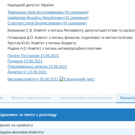
Народний депутат України
Тимошенко Юлія Володимирівна (IX скликання)
Цимбалюк Михайло Михайлович (IX скликання)
Соболєв Сергій Владиславович (IX скликання)
Кальченко С.В. Комітет з питань Регламенту, депутатської етики та органі
Гетманцев Д.О. Комітет з питань фінансів, податкової та митної політики
Арістов Ю.Ю. Комітет з питань бюджету
Радіна А.О. Комітет з питань антикорупційної політики
Проект Постанови 15.06.2021
Подання 15.06.2021
Пояснювальна записка 15.06.2021
Додаток (1) 15.06.2021
Висновок комітету 30.06.2021
ми
Зв'язані законопроекти
Альтернативні законопроекти
Хронолог
ідхилено та знято з розгляду
Проект не прийнято
Надано висновок Комітету