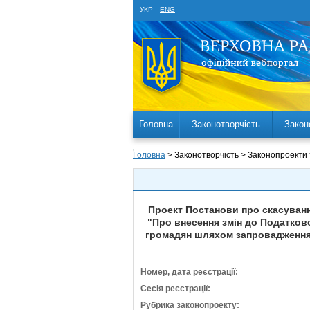
УКР
ENG
Головна
Законотворчість
Закон
Головна
> Законотворчість > Законопроекти
Проект Постанови про скасуванн
"Про внесення змін до Податков
громадян шляхом запровадження 
Номер, дата реєстрації:
Сесія реєстрації:
Рубрика законопроекту: