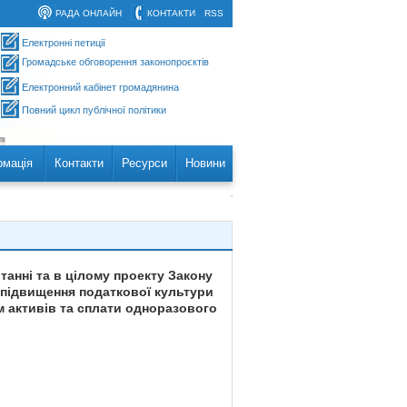
РАДА ОНЛАЙН
КОНТАКТИ
RSS
Електронні петиції
Громадське обговорення законопроєктів
Електронний кабінет громадянина
Повний цикл публічної політики
рмація
Контакти
Ресурси
Новини
анні та в цілому проекту Закону
 підвищення податкової культури
 активів та сплати одноразового