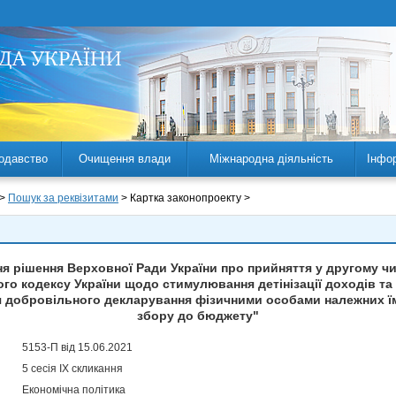
одавство
Очищення влади
Міжнародна діяльність
Інфо
 >
Пошук за реквізитами
> Картка законопроекту >
я рішення Верховної Ради України про прийняття у другому чит
ого кодексу України щодо стимулювання детінізації доходів та
добровільного декларування фізичними особами належних їм
збору до бюджету"
5153-П від 15.06.2021
5 сесія IX скликання
Економічна політика