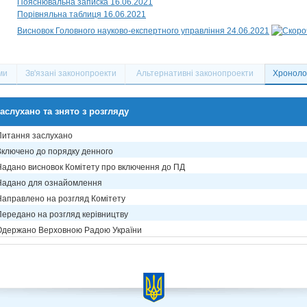
Пояснювальна записка 16.06.2021
Порівняльна таблиця 16.06.2021
Висновок Головного науково-експертного управління 24.06.2021
ми
Зв'язані законопроекти
Альтернативні законопроекти
Хронолог
аслухано та знято з розгляду
Питання заслухано
Включено до порядку денного
Надано висновок Комітету про включення до ПД
Надано для ознайомлення
Направлено на розгляд Комітету
Передано на розгляд керівництву
Одержано Верховною Радою України