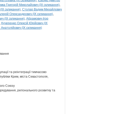
атоліївна (IX скликання)
Ісаєнко Дмитро
мка Григорій Миколайович (IX скликання)
(IX скликання)
Столар Вадим Михайлович
алерій Олександрович (IX скликання)
ич (IX скликання)
Абрамович Ігор
Кучеренко Олексій Юрійович (IX
Анатолійович (IX скликання)
ування
упації та реінтеграції тимчасово
публіки Крим, міста Севастополя,
кого Союзу
врядування, регіонального розвитку та