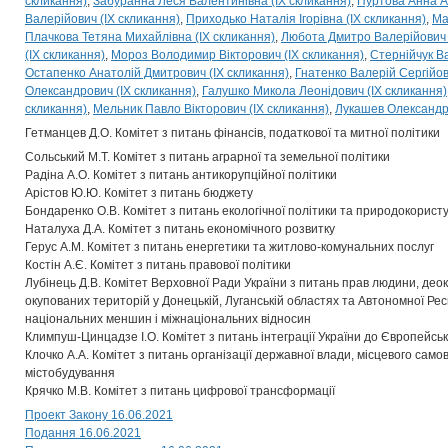
скликання)
Забуранна Леся Валентинівна (IX скликання)
Пуртова Анна Ан
Валерійович (IX скликання)
Приходько Наталія Ігорівна (IX скликання)
Ма
Плачкова Тетяна Михайлівна (IX скликання)
Любота Дмитро Валерійович 
(IX скликання)
Мороз Володимир Вікторович (IX скликання)
Стернійчук В
Остапенко Анатолій Дмитрович (IX скликання)
Гнатенко Валерій Сергійов
Олександрович (IX скликання)
Галушко Микола Леонідович (IX скликання)
скликання)
Мельник Павло Вікторович (IX скликання)
Лукашев Олександр 
Гетманцев Д.О. Комітет з питань фінансів, податкової та митної політики
Сольський М.Т. Комітет з питань аграрної та земельної політики
Радіна А.О. Комітет з питань антикорупційної політики
Арістов Ю.Ю. Комітет з питань бюджету
Бондаренко О.В. Комітет з питань екологічної політики та природокорист
Наталуха Д.А. Комітет з питань економічного розвитку
Герус А.М. Комітет з питань енергетики та житлово-комунальних послуг
Костін А.Є. Комітет з питань правової політики
Лубінець Д.В. Комітет Верховної Ради України з питань прав людини, деок
окупованих територій у Донецькій, Луганській областях та Автономної Рес
національних меншин і міжнаціональних відносин
Климпуш-Цинцадзе І.О. Комітет з питань інтеграції України до Європейсь
Клочко А.А. Комітет з питань організації державної влади, місцевого само
містобудування
Крячко М.В. Комітет з питань цифрової трансформації
Проект Закону 16.06.2021
Подання 16.06.2021