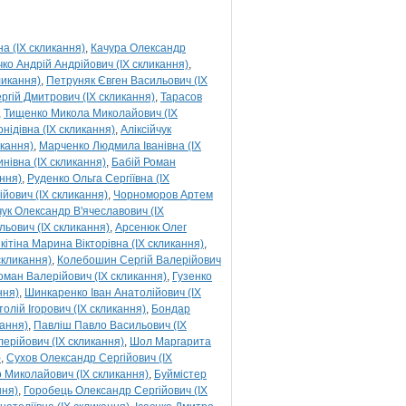
а (IX скликання)
Качура Олександр
ко Андрій Андрійович (IX скликання)
ликання)
Петруняк Євген Васильович (IX
ргій Дмитрович (IX скликання)
Тарасов
Тищенко Микола Миколайович (IX
нідівна (IX скликання)
Аліксійчук
кання)
Марченко Людмила Іванівна (IX
нівна (IX скликання)
Бабій Роман
ння)
Руденко Ольга Сергіївна (IX
йович (IX скликання)
Чорноморов Артем
ук Олександр В'ячеславович (IX
ьович (IX скликання)
Арсенюк Олег
ікітіна Марина Вікторівна (IX скликання)
скликання)
Колебошин Сергій Валерійович
Роман Валерійович (IX скликання)
Гузенко
ння)
Шинкаренко Іван Анатолійович (IX
олій Ігорович (IX скликання)
Бондар
кання)
Павліш Павло Васильович (IX
лерійович (IX скликання)
Шол Маргарита
)
Сухов Олександр Сергійович (IX
 Миколайович (IX скликання)
Буймістер
ння)
Горобець Олександр Сергійович (IX