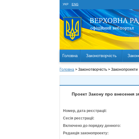
УКР
ENG
Головна
Законотворчість
Закон
Головна
> Законотворчість > Законопроекти
Проект Закону про внесення з
Номер, дата реєстрації:
Сесія реєстрації:
Включено до порядку денного:
Редакція законопроекту: