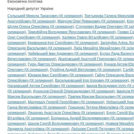
Економічна політика
Народний депутат України
Сольський Микола Тарасович (IX скликання)
Третьякова Галина Миколаївн
Анатолійович (IX скликання)
Марусяк Олег Романович (IX скликання)
Клоч
Шуляк Олена Олексіївна (IX скликання)
Струневич Вадим Олегович (IX ск
скликання)
Тимофійчук Володимир Ярославович (IX скликання)
Гривко Се
Олег Сергійович (IX скликання)
Халімон Павло Віталійович (IX скликання)
скликання)
Кривошеєв Ігор Сергійович (IX скликання)
Загоруйко Аліна Лео
Олександр Васильович (IX скликання)
Лаба Михайло Михайлович (IX скли
скликання)
Чайківський Іван Адамович (IX скликання)
Булах Лада Валенти
Вячеславович (IX скликання)
Драбовський Анатолій Григорович (IX склика
скликання)
Гурін Дмитро Олександрович (IX скликання)
Кунаєв Артем Юрі
Олегович (IX скликання)
Пузійчук Андрій Вікторович (IX скликання)
Салійч
скликання)
Юнаков Іван Сергійович (IX скликання)
Гайду Олександр Васил
Олексійович (IX скликання)
Васильковський Ігор Ігорович (IX скликання)
Н
Нагаєвський Артем Сергійович (IX скликання)
Іванов Володимир Ілліч (IX 
(IX скликання)
Кузнєцов Олексій Олександрович (IX скликання)
Іванісов 
Максим Васильович (IX скликання)
Павлюк Максим Васильович (IX склика
скликання)
Мазурашу Георгій Георгійович (IX скликання)
Урбанський Анат
Ганна Вячеславівна (IX скликання)
Грищенко Тетяна Миколаївна (IX скли
скликання)
Ляшенко Анастасія Олексіївна (IX скликання)
Бунін Сергій Ва
Віталіївна (IX скликання)
Богданець Андрій Володимирович (IX скликання
скликання)
Шахов Сергій Володимирович (IX скликання)
Новіков Михайло
Людмила Анатоліївна (IX скликання)
Лабазюк Сергій Петрович (IX склика