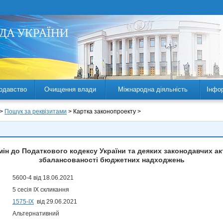
одавство
Очищення влади
Міжнародна діяльність
Інфо
 >
Пошук за реквізитами
> Картка законопроекту >
мін до Податкового кодексу України та деяких законодавчих ак
збалансованості бюджетних надходжень
5600-4 від 18.06.2021
5 сесія IX скликання
1575-ІХ
від 29.06.2021
Альтернативний