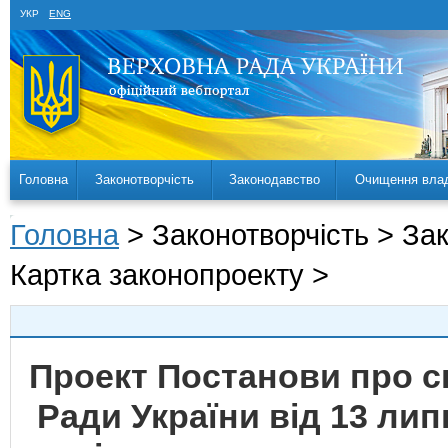
УКР
ENG
Головна
Законотворчість
Законодавство
Очищення вла
Головна
> Законотворчість > За
Картка законопроекту >
Проект Постанови про с
Ради України від 13 лип