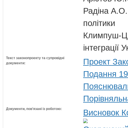
Радіна А.О.
політики
Климпуш-Ци
інтеграції 
Текст законопроекту та супровідні
Проект Зак
документи:
Подання 19
Пояснюваль
Порівняльн
Документи, пов'язані із роботою:
Висновок К