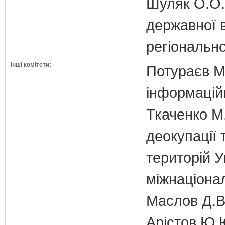
Шуляк О.О. 
державної 
регіонально
Інші комітети:
Потураєв М.
інформаційн
Ткаченко М.
деокупації 
територій У
міжнаціона
Маслов Д.В.
Арістов Ю.