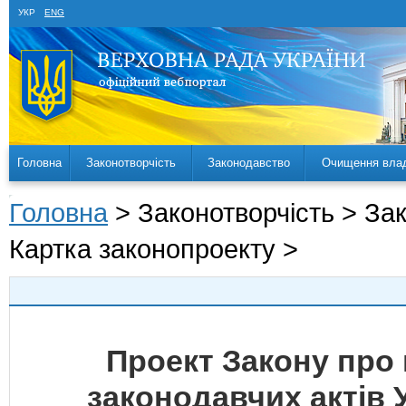
УКР
ENG
Головна
Законотворчість
Законодавство
Очищення вла
Головна
> Законотворчість > За
Картка законопроекту >
Проект Закону про 
законодавчих актів 