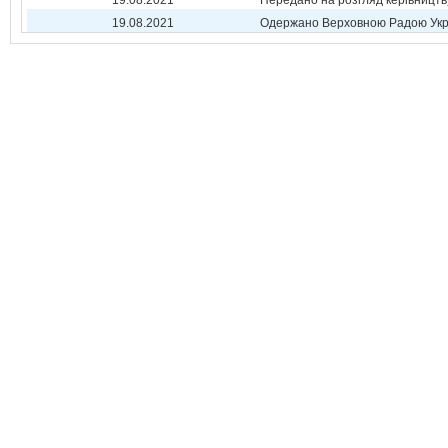
19.08.2021
Передано на розгляд керівництв
19.08.2021
Одержано Верховною Радою Укр