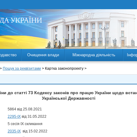
одавство
Очищення влади
Міжнародна діяльність
Інфо
 >
Пошук за реквізитами
> Картка законопроекту >
іни до статті 73 Кодексу законів про працю України щодо вста
Української Державності
5864 від 25.08.2021
2295-IX
від 31.05.2022
5 сесія IX скликання
2035-ІХ
від 15.02.2022