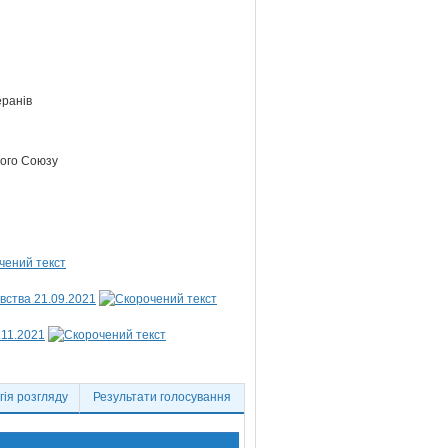
еранів
кого Союзу
вства 21.09.2021
.11.2021
ія розгляду
Результати голосування