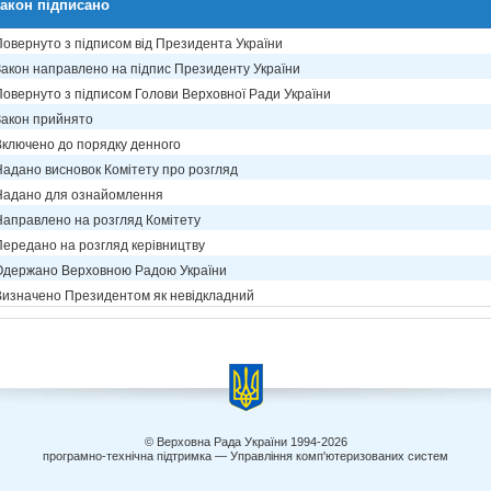
акон підписано
Повернуто з підписом від Президента України
Закон направлено на підпис Президенту України
Повернуто з підписом Голови Верховної Ради України
Закон прийнято
Включено до порядку денного
Надано висновок Комітету про розгляд
Надано для ознайомлення
Направлено на розгляд Комітету
Передано на розгляд керівництву
Одержано Верховною Радою України
Визначено Президентом як невідкладний
© Верховна Рада України 1994-2026
програмно-технічна підтримка — Управління комп'ютеризованих систем