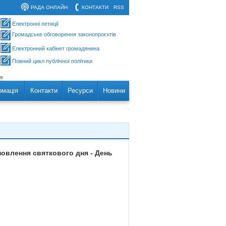
РАДА ОНЛАЙН
КОНТАКТИ
RSS
Електронні петиції
Громадське обговорення законопроєктів
Електронний кабінет громадянина
Повний цикл публічної політики
рмація
Контакти
Ресурси
Новини
новлення святкового дня - День