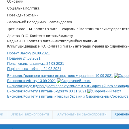
Основний
Соціальна політика
Президент України
Зеленський Володимир Олександрович
Третьякова Г.М. Комітет з питань соціальної політики та захисту прав вет
Арістов Ю.Ю. Комітет з питань бюджету
Радіна А.О. Комітет з питань антикорупційної політики
Климпуш-Цинцадзе І.О. Комітет з питань інтеграції України до Європейсь
Проект Закону 24.08.2021
Подання 24.08.2021
Пояснювальна записка 24.08.2021
Порівняльна таблиця 24.08.2021
Висновок Головного науково-експертного управління 10.09.2021
Висновок комітету 13.09.2021
Висновок щодо відповідності проекту вимогам антикорупційного законода
Висновок Комітету з питань бюджету 03.11.2021
Висновок Комітету з питань інтеграції України з Європейським Союзом 09
ми
Зв'язані законопроекти
Альтернативні законопроекти
Хронолог