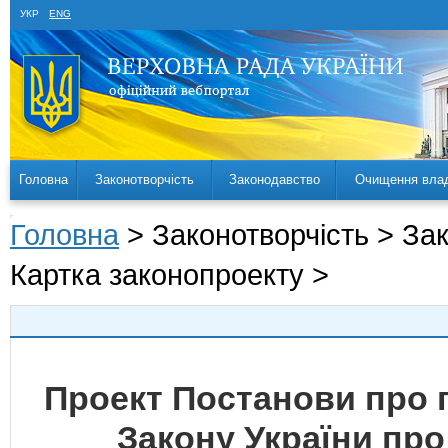
УКР
ENG
Головна
Законотворчість
Законодавство
Очищення вла
Головна
> Законотворчість > За
Картка законопроекту >
Проект Постанови про 
Закону України про