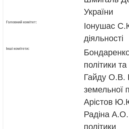
України
Головний комітет:
Іонушас С.К
діяльності
Інші комітети:
Бондаренко 
політики т
Гайду О.В. 
земельної п
Арістов Ю.
Радіна А.О.
політики