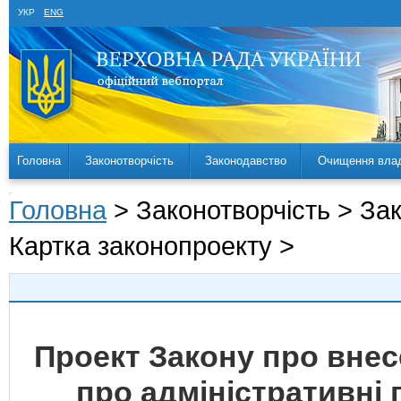
УКР
ENG
Головна
Законотворчість
Законодавство
Очищення вла
Головна
> Законотворчість > За
Картка законопроекту >
Проект Закону про внес
про адміністративні