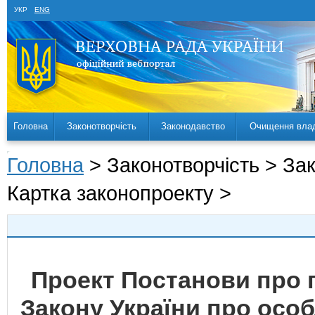
УКР
ENG
Головна
Законотворчість
Законодавство
Очищення вла
Головна
> Законотворчість > За
Картка законопроекту >
Проект Постанови про 
Закону України про особ