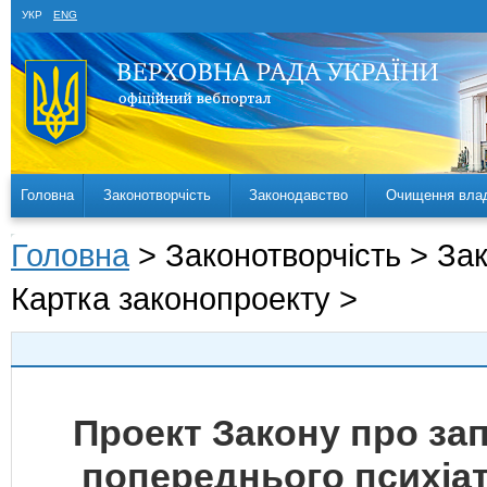
УКР
ENG
Головна
Законотворчість
Законодавство
Очищення вла
Головна
> Законотворчість > За
Картка законопроекту >
Проект Закону про за
попереднього психіат