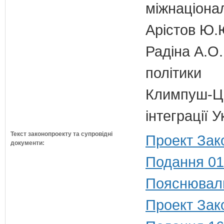
міжнаціона
Арістов Ю.
Радіна А.О.
політики
Климпуш-Ци
інтеграції 
Текст законопроекту та супровідні
Проект Зак
документи:
Подання 01
Пояснюваль
Проект Зак