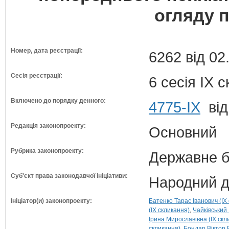
огляду п
Номер, дата реєстрації:
6262 від 02
Сесія реєстрації:
6 сесія IX 
Включено до порядку денного:
4775-IX
від
Редакція законопроекту:
Основний
Рубрика законопроекту:
Державне б
Суб'єкт права законодавчої ініціативи:
Народний д
Ініціатор(и) законопроекту:
Батенко Тарас Іванович (IX
(IX скликання)
Чайківський 
Ірина Мирославівна (IX скл
скликання)
Бондар Віктор 