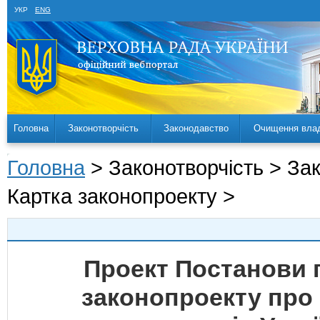
УКР
ENG
Головна
Законотворчість
Законодавство
Очищення вла
Головна
> Законотворчість > За
Картка законопроекту >
Проект Постанови 
законопроекту про 