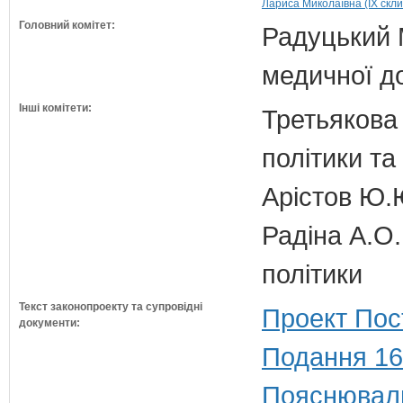
Лариса Миколаївна (IX скл
Головний комітет:
Радуцький М
медичної д
Інші комітети:
Третьякова 
політики та
Арістов Ю.
Радіна А.О.
політики
Текст законопроекту та супровідні
Проект Пос
документи:
Подання 16
Пояснюваль