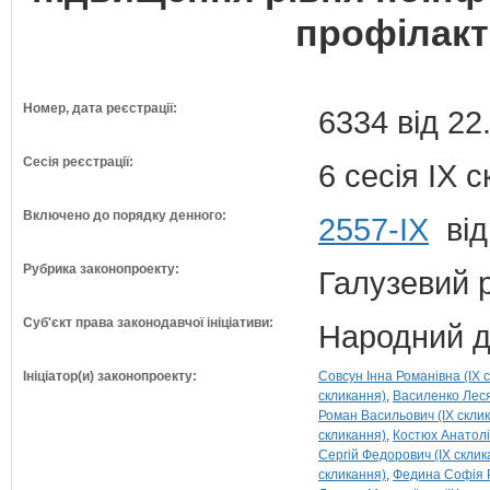
профілак
Номер, дата реєстрації:
6334 від 22
Сесія реєстрації:
6 сесія IX 
Включено до порядку денного:
2557-ІХ
від
Рубрика законопроекту:
Галузевий 
Суб'єкт права законодавчої ініціативи:
Народний д
Ініціатор(и) законопроекту:
Совсун Інна Романівна (IX 
скликання)
Василенко Леся
Роман Васильович (IX скли
скликання)
Костюх Анатолі
Сергій Федорович (IX склик
скликання)
Федина Софія Р