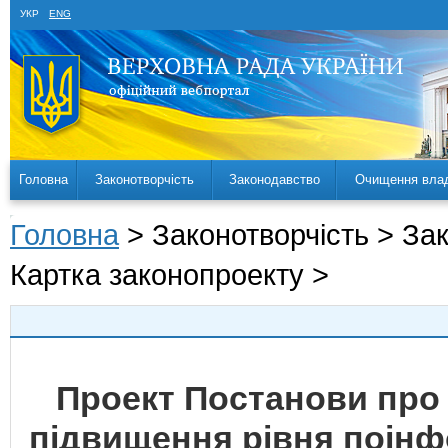
УКР
ENG
Головна
Законотворчість
Законодавство
Очищення вла
Головна
> Законотворчість > За
Картка законопроекту >
Проект Постанови про
підвищення рівня поін