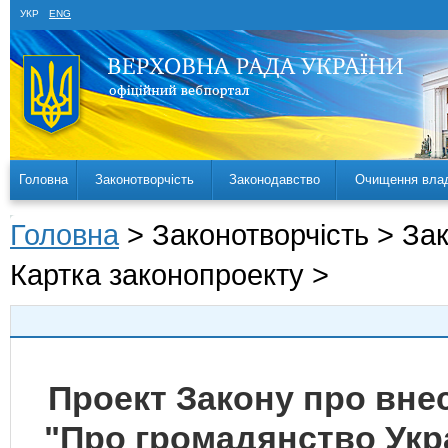
УКР
ENG
Головна
Законотворчість
Законодавство
Очищення вла
Головна
> Законотворчість > За
Картка законопроекту >
Проект Закону про внес
"Про громадянство Укра