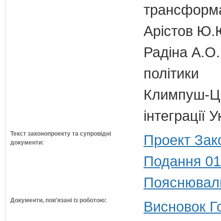
трансформа
Арістов Ю.
Радіна А.О.
політики
Климпуш-Ци
інтеграції 
Текст законопроекту та супровідні
Проект Зак
документи:
Подання 01
Пояснюваль
Документи, пов'язані із роботою:
Висновок Г