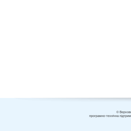
© Верховн
програмно-технічна підтри