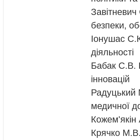
Завітневич 
безпеки, об
Іонушас С.К
діяльності
Бабак С.В. 
інновацій
Радуцький М
медичної д
Кожем'якін 
Крячко М.В.