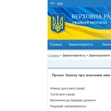
УКР
ENG
Головна
Законотворчість
Закон
Головна
> Законотворчість > Законопроекти
Проект Закону про внесення змін
Номер, дата реєстрації:
Сесія реєстрації:
Включено до порядку денного:
Редакція законопроекту: