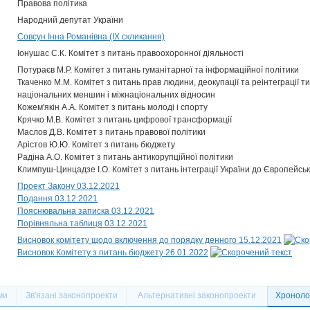
Правова політика
Народний депутат України
Совсун Інна Романівна (IX скликання)
Іонушас С.К. Комітет з питань правоохоронної діяльності
Потураєв М.Р. Комітет з питань гуманітарної та інформаційної політики
Ткаченко М.М. Комітет з питань прав людини, деокупації та реінтеграції 
національних меншин і міжнаціональних відносин
Кожем'якін А.А. Комітет з питань молоді і спорту
Крячко М.В. Комітет з питань цифрової трансформації
Маслов Д.В. Комітет з питань правової політики
Арістов Ю.Ю. Комітет з питань бюджету
Радіна А.О. Комітет з питань антикорупційної політики
Климпуш-Цинцадзе І.О. Комітет з питань інтеграції України до Європейсь
Проект Закону 03.12.2021
Подання 03.12.2021
Пояснювальна записка 03.12.2021
Порівняльна таблиця 03.12.2021
Висновок комітету щодо включення до порядку денного 15.12.2021
Висновок Комітету з питань бюджету 26.01.2022
ми
Зв'язані законопроекти
Альтернативні законопроекти
Хронолог