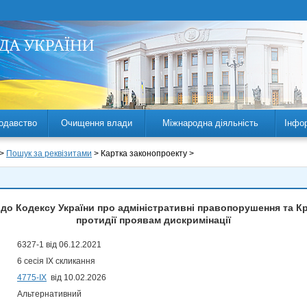
одавство
Очищення влади
Міжнародна діяльність
Інфо
 >
Пошук за реквізитами
> Картка законопроекту >
 до Кодексу України про адміністративні правопорушення та К
протидії проявам дискримінації
6327-1 від 06.12.2021
6 сесія IX скликання
4775-IX
від 10.02.2026
Альтернативний