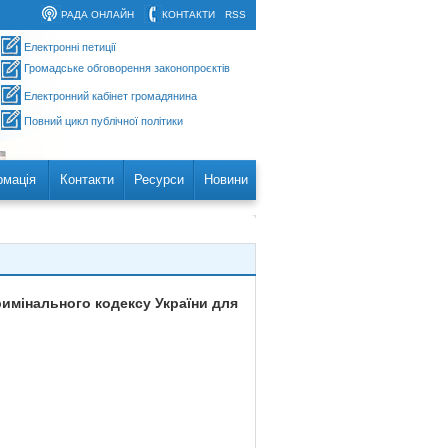
РАДА ОНЛАЙН
КОНТАКТИ
RSS
Електронні петиції
Громадське обговорення законопроєктів
Електронний кабінет громадянина
Повний цикл публічної політики
рмація
Контакти
Ресурси
Новини
римінального кодексу України для