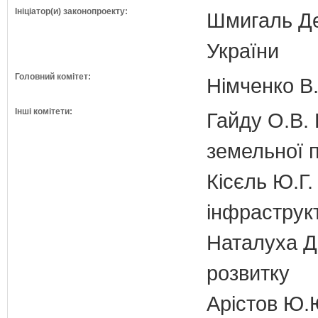
Ініціатор(и) законопроекту:
Шмигаль Де
України
Головний комітет:
Німченко В.
Інші комітети:
Гайду О.В. 
земельної п
Кісєль Ю.Г.
інфраструк
Наталуха Д.
розвитку
Арістов Ю.