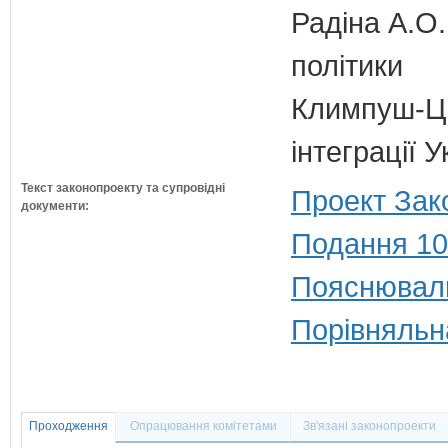
Радіна А.О.
політики
Климпуш-Ци
інтеграції 
Текст законопроекту та супровідні
Проект Зак
документи:
Подання 10
Пояснюваль
Порівняльн
Проходження
Опрацювання комітетами
Зв'язані законопроекти