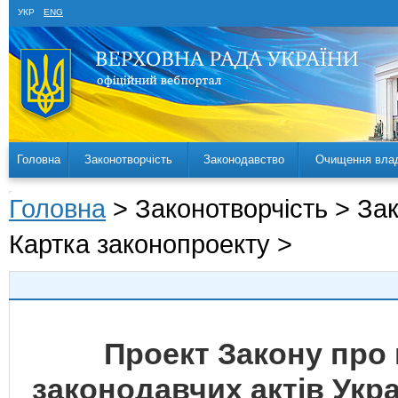
УКР
ENG
Головна
Законотворчість
Законодавство
Очищення вла
Головна
> Законотворчість > За
Картка законопроекту >
Проект Закону про 
законодавчих актів Укр