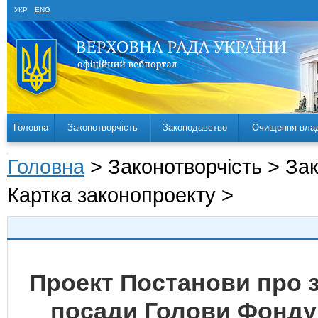
УКР
ENG
Головна
Законотворчість
Законодавство
Очищення вла
Головна
> Законотворчість > За
Картка законопроекту >
Проект Постанови про з
посади Голови Фонду