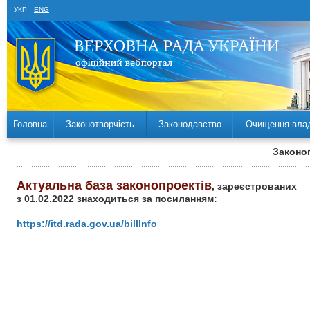
УКР
ENG
Головна
Законотворчість
Законодавство
Очищення вла
Законоп
Актуальна база законопроектів
, зареєстрованих
з 01.02.2022 знаходиться за посиланням:
https://itd.rada.gov.ua/billInfo