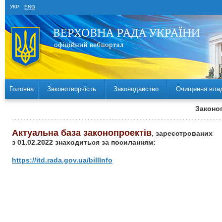
УКР
ENG
Головна
Законотворчість
Законодавство
Очищення вла
Законоп
Актуальна база законопроектів
, зареєстрованих
з 01.02.2022 знаходиться за посиланням:
https://itd.rada.gov.ua/billInfo