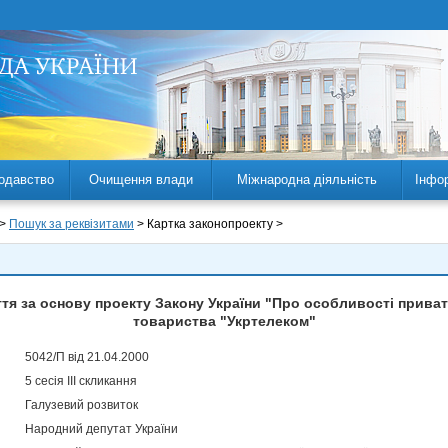
одавство
Очищення влади
Міжнародна діяльність
Інфо
 >
Пошук за реквізитами
> Картка законопроекту >
я за основу проекту Закону України "Про особливості приват
товариства "Укртелеком"
5042/П від 21.04.2000
5 сесія III скликання
Галузевий розвиток
Народний депутат України