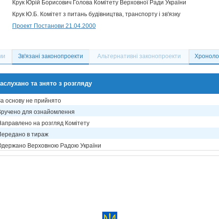
Крук Юрій Борисович Голова Комітету Верховної Ради України
Крук Ю.Б. Комітет з питань будівництва, транспорту і зв'язку
Проект Постанови 21.04.2000
ми
Зв'язані законопроекти
Альтернативні законопроекти
Хронолог
аслухано та знято з розгляду
За основу не прийнято
Вручено для ознайомлення
Направлено на розгляд Комітету
Передано в тираж
Одержано Верховною Радою України