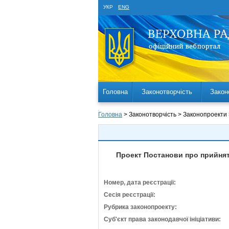
УКР
ENG
Головна
Законотворчість
Закон
Головна
> Законотворчість > Законопроекти
Проект Постанови про прийнятт
Номер, дата реєстрації:
Сесія реєстрації:
Рубрика законопроекту:
Суб'єкт права законодавчої ініціативи: