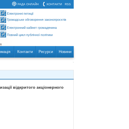
РАДА ОНЛАЙН
КОНТАКТИ
RSS
Електронні петиції
Громадське обговорення законопроєктів
Електронний кабінет громадянина
Повний цикл публічної політики
рмація
Контакти
Ресурси
Новини
изації відкритого акціонерного