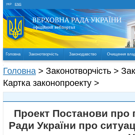
УКР
ENG
Головна
Законотворчість
Законодавство
Очищення вла
Головна
> Законотворчість > За
Картка законопроекту >
Проект Постанови про 
Ради України про ситуац