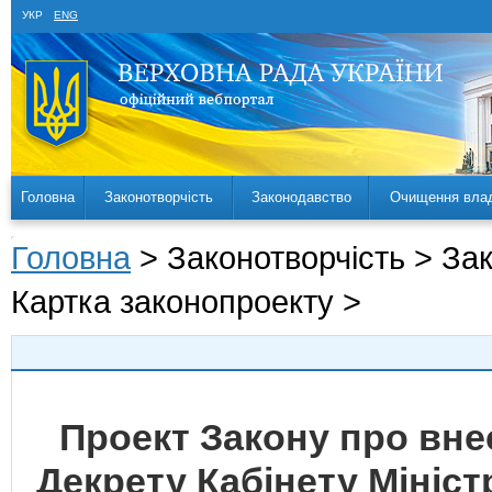
УКР
ENG
Головна
Законотворчість
Законодавство
Очищення вла
Головна
> Законотворчість > За
Картка законопроекту >
Проект Закону про вне
Декрету Кабінету Мініст