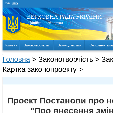
УКР
ENG
Головна
Законотворчість
Законодавство
Очищення вла
Головна
> Законотворчість > За
Картка законопроекту >
Проект Постанови про н
"Про внесення змін