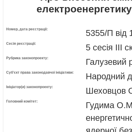
електроенергетику"
Номер, дата реєстрації:
5355/П від 
Сесія реєстрації:
5 сесія III 
Рубрика законопроекту:
Галузевий 
Суб'єкт права законодавчої ініціативи:
Народний д
Ініціатор(и) законопроекту:
Шеховцов О
Головний комітет:
Гудима О.М.
енергетично
ядерної бе