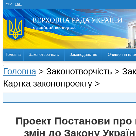
УКР
ENG
Головна
Законотворчість
Законодавство
Очищення вла
Головна
> Законотворчість > За
Картка законопроекту >
Проект Постанови про 
змін до Закону Украї