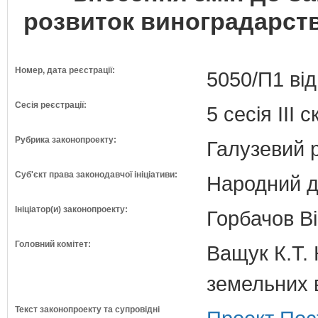
розвиток виноградарств
Номер, дата реєстрації:
5050/П1 від
Сесія реєстрації:
5 сесія III 
Рубрика законопроекту:
Галузевий 
Суб'єкт права законодавчої ініціативи:
Народний д
Ініціатор(и) законопроекту:
Горбачов Ві
Головний комітет:
Ващук К.Т. 
земельних 
Текст законопроекту та супровідні