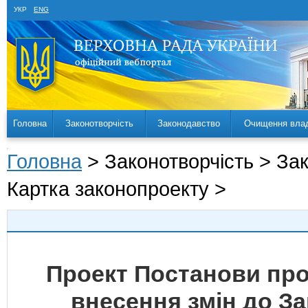
УКР
ENG
Головна
Законотворчість
Законодавство
Очищення вла
Головна
> Законотворчість > За
Картка законопроекту >
Проект Постанови про
внесення змін до За