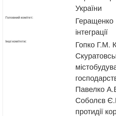
України
Головний комітет:
Геращенко І
інтеграції
Інші комітети:
Гопко Г.М. 
Скуратовськ
містобудув
господарст
Павелко А.
Соболєв Є.В
протидії кор