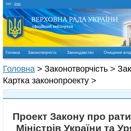
УКР
ENG
Головна
Законотворчість
Законодавство
Очищення вла
Головна
> Законотворчість > За
Картка законопроекту >
Проект Закону про рати
Міністрів України та У