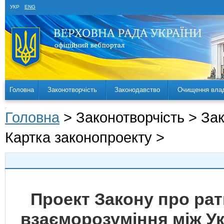
УКР
ENG
Головна
Законотворчість
Законодавство
Очищення вла
Головна
> Законотворчість > За
Картка законопроекту >
Проект Закону про ра
взаєморозуміння між У