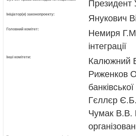
Президент 
Ініціатор(и) законопроекту:
Янукович В
Головний комітет:
Немиря Г.М.
інтеграції
Інші комітети:
Калюжний В
Риженков О.
банківської
Гєллєр Є.Б
Чумак В.В. 
організован