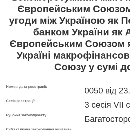
Європейським Союзом 
угоди між Україною як 
банком України як 
Європейським Союзом 
Україні макрофінансо
Союзу у сумі д
Номер, дата реєстрації:
0050 від 23
Сесія реєстрації:
3 сесія VII
Рубрика законопроекту:
Багатосторо
Суб'єкт права законодавчої ініціативи: