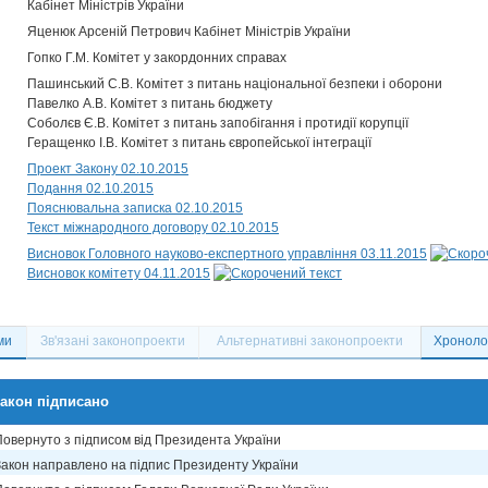
Кабінет Міністрів України
Яценюк Арсеній Петрович Кабінет Міністрів України
Гопко Г.М. Комітет у закордонних справах
Пашинський С.В. Комітет з питань національної безпеки і оборони
Павелко А.В. Комітет з питань бюджету
Соболєв Є.В. Комітет з питань запобігання і протидії корупції
Геращенко І.В. Комітет з питань європейської інтеграції
Проект Закону 02.10.2015
Подання 02.10.2015
Пояснювальна записка 02.10.2015
Текст міжнародного договору 02.10.2015
Висновок Головного науково-експертного управління 03.11.2015
Висновок комітету 04.11.2015
ми
Зв'язані законопроекти
Альтернативні законопроекти
Хронолог
акон підписано
Повернуто з підписом від Президента України
Закон направлено на підпис Президенту України