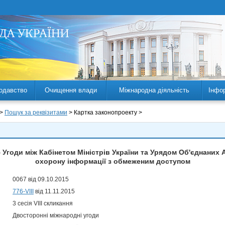
одавство
Очищення влади
Міжнародна діяльність
Інфо
 >
Пошук за реквізитами
> Картка законопроекту >
 Угоди між Кабінетом Міністрів України та Урядом Об'єднаних 
охорону інформації з обмеженим доступом
0067 від 09.10.2015
776-VIII
від 11.11.2015
3 сесія VIII скликання
Двосторонні міжнародні угоди