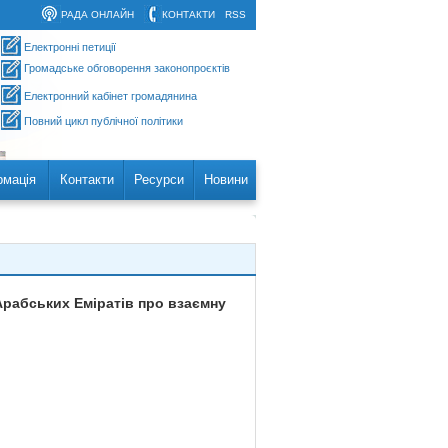
РАДА ОНЛАЙН
КОНТАКТИ
RSS
Електронні петиції
Громадське обговорення законопроєктів
Електронний кабінет громадянина
Повний цикл публічної політики
рмація
Контакти
Ресурси
Новини
Арабських Еміратів про взаємну