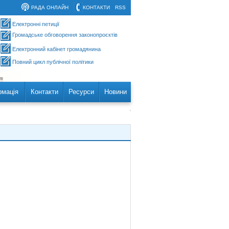
РАДА ОНЛАЙН
КОНТАКТИ
RSS
Електронні петиції
Громадське обговорення законопроєктів
Електронний кабінет громадянина
Повний цикл публічної політики
рмація
Контакти
Ресурси
Новини