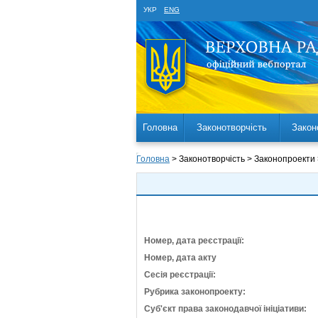
УКР
ENG
Головна
Законотворчість
Закон
Головна
> Законотворчість > Законопроекти
Номер, дата реєстрації:
Номер, дата акту
Сесія реєстрації:
Рубрика законопроекту:
Суб'єкт права законодавчої ініціативи: