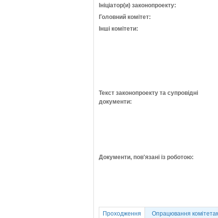
Ініціатор(и) законопроекту:
Головний комітет:
Інші комітети:
Текст законопроекту та супровідні
документи:
Документи, пов'язані із роботою:
Проходження
Опрацювання комітета