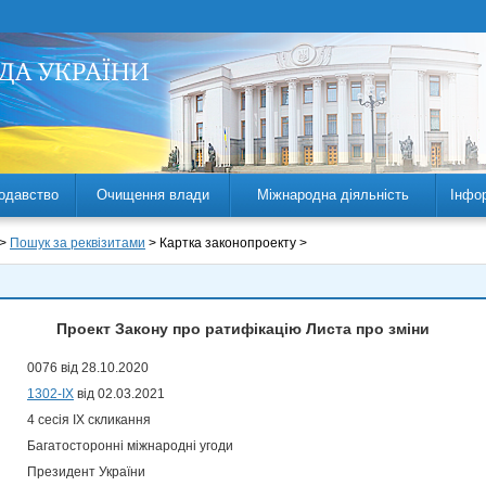
одавство
Очищення влади
Міжнародна діяльність
Інфо
 >
Пошук за реквізитами
> Картка законопроекту >
Проект Закону про ратифікацію Листа про зміни
0076 від 28.10.2020
1302-IX
від 02.03.2021
4 сесія IX скликання
Багатосторонні міжнародні угоди
Президент України