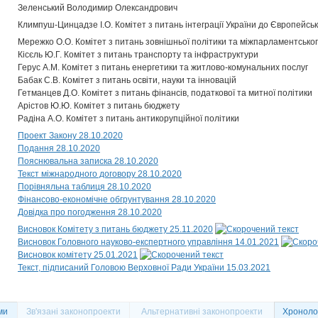
Зеленський Володимир Олександрович
Климпуш-Цинцадзе І.О. Комітет з питань інтеграції України до Європейсь
Мережко О.О. Комітет з питань зовнішньої політики та міжпарламентськог
Кісєль Ю.Г. Комітет з питань транспорту та інфраструктури
Герус А.М. Комітет з питань енергетики та житлово-комунальних послуг
Бабак С.В. Комітет з питань освіти, науки та інновацій
Гетманцев Д.О. Комітет з питань фінансів, податкової та митної політики
Арістов Ю.Ю. Комітет з питань бюджету
Радіна А.О. Комітет з питань антикорупційної політики
Проект Закону 28.10.2020
Подання 28.10.2020
Пояснювальна записка 28.10.2020
Текст міжнародного договору 28.10.2020
Порівняльна таблиця 28.10.2020
Фінансово-економічне обгрунтування 28.10.2020
Довідка про погодження 28.10.2020
Висновок Комітету з питань бюджету 25.11.2020
Висновок Головного науково-експертного управління 14.01.2021
Висновок комітету 25.01.2021
Текст, підписаний Головою Верховної Ради України 15.03.2021
ми
Зв'язані законопроекти
Альтернативні законопроекти
Хронолог