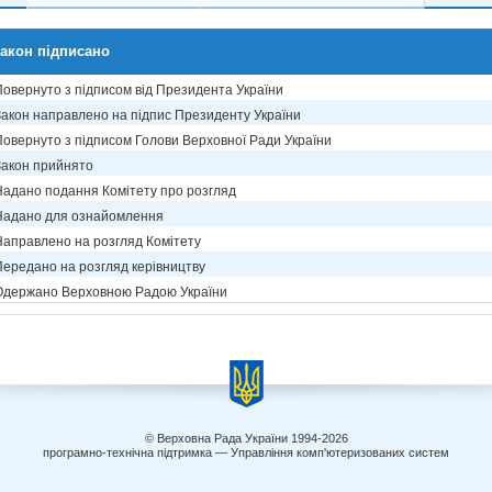
акон підписано
Повернуто з підписом від Президента України
Закон направлено на підпис Президенту України
Повернуто з підписом Голови Верховної Ради України
Закон прийнято
Надано подання Комітету про розгляд
Надано для ознайомлення
Направлено на розгляд Комітету
Передано на розгляд керівництву
Одержано Верховною Радою України
© Верховна Рада України 1994-2026
програмно-технічна підтримка — Управління комп'ютеризованих систем