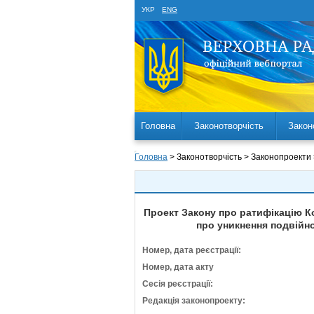
УКР
ENG
Головна
Законотворчість
Закон
Головна
> Законотворчість > Законопроекти
Проект Закону про ратифікацію 
про уникнення подвійн
Номер, дата реєстрації:
Номер, дата акту
Сесія реєстрації:
Редакція законопроекту: