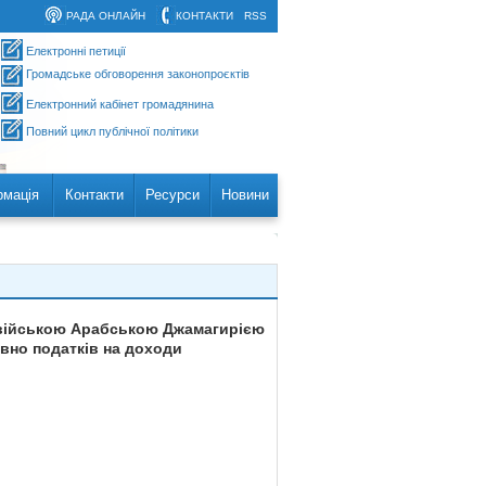
РАДА ОНЛАЙН
КОНТАКТИ
RSS
Електронні петиції
Громадське обговорення законопроєктів
Електронний кабінет громадянина
Повний цикл публічної політики
рмація
Контакти
Ресурси
Новини
івійською Арабською Джамагирією
вно податків на доходи