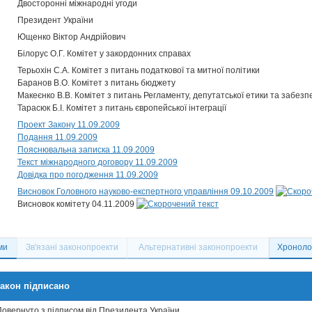
Двосторонні міжнародні угоди
Президент України
Ющенко Віктор Андрійович
Білорус О.Г. Комітет у закордонних справах
Терьохін С.А. Комітет з питань податкової та митної політики
Баранов В.О. Комітет з питань бюджету
Макеєнко В.В. Комітет з питань Регламенту, депутатської етики та забезп
Тарасюк Б.І. Комітет з питань європейської інтеграції
Проект Закону 11.09.2009
Подання 11.09.2009
Пояснювальна записка 11.09.2009
Текст міжнародного договору 11.09.2009
Довідка про погодження 11.09.2009
Висновок Головного науково-експертного управління 09.10.2009
Висновок комітету 04.11.2009
ми
Зв'язані законопроекти
Альтернативні законопроекти
Хронолог
акон підписано
Повернуто з підписом від Президента України