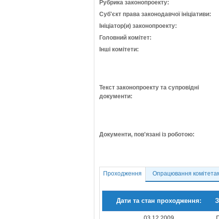
Рубрика законопроекту:
Суб'єкт права законодавчої ініціативи:
Ініціатор(и) законопроекту:
Головний комітет:
Інші комітети:
Текст законопроекту та супровідні
документи:
Документи, пов'язані із роботою:
Проходження
Опрацювання комітета
Дати та стан проходження:
З
03.12.2009