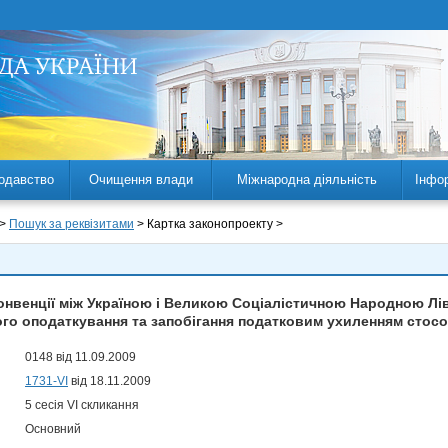
одавство
Очищення влади
Міжнародна діяльність
Інфо
 >
Пошук за реквізитами
> Картка законопроекту >
Конвенції між Україною і Великою Соціалістичною Народною Л
ого оподаткування та запобігання податковим ухиленням стосо
0148 від 11.09.2009
1731-VI
від 18.11.2009
5 сесія VI скликання
Основний