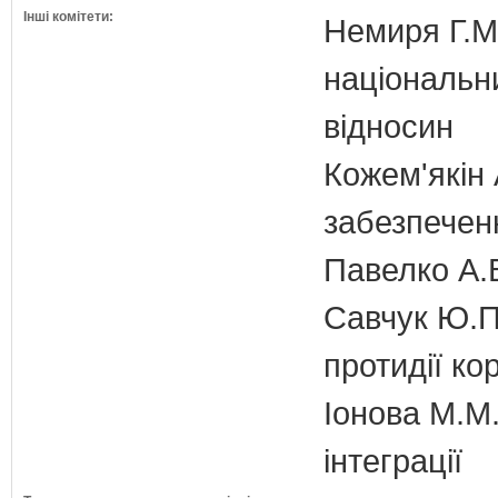
Інші комітети:
Немиря Г.М.
національн
відносин
Кожем'якін 
забезпечен
Павелко А.
Савчук Ю.П.
протидії кор
Іонова М.М.
інтеграції