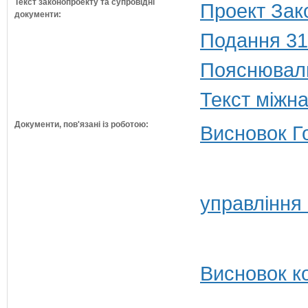
Текст законопроекту та супровідні
Проект Зак
документи:
Подання 31
Пояснюваль
Текст міжн
Документи, пов'язані із роботою:
Висновок Г
управління
Висновок ко