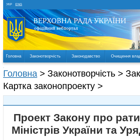
УКР
ENG
Головна
Законотворчість
Законодавство
Очищення вла
Головна
> Законотворчість > За
Картка законопроекту >
Проект Закону про рати
Міністрів України та У