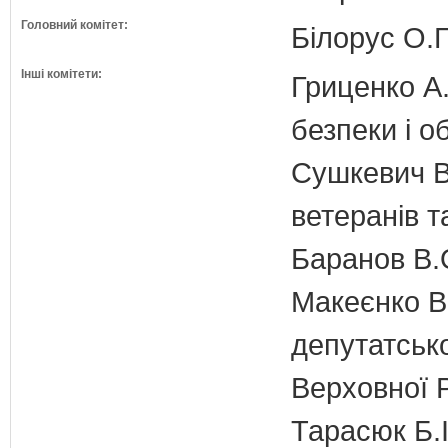
Головний комітет:
Білорус О.Г
Інші комітети:
Гриценко А.
безпеки і о
Сушкевич В.
ветеранів та
Баранов В.
Макеєнко В.
депутатсько
Верховної 
Тарасюк Б.І