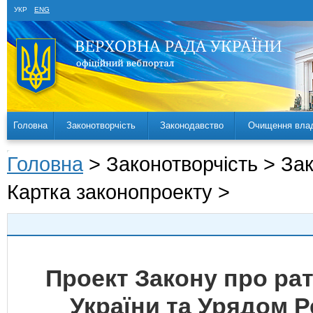
УКР
ENG
Головна
Законотворчість
Законодавство
Очищення вла
Головна
> Законотворчість > За
Картка законопроекту >
Проект Закону про ра
України та Урядом Р