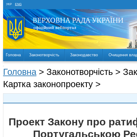
УКР
ENG
Головна
Законотворчість
Законодавство
Очищення вла
Головна
> Законотворчість > За
Картка законопроекту >
Проект Закону про ратиф
Португальською Ре