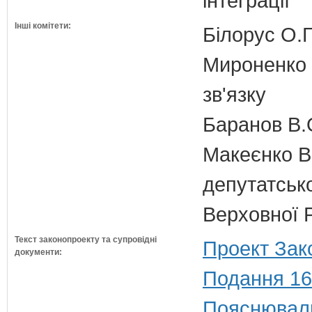
інтеграції
Інші комітети:
Білорус О.Г
Мироненко М
зв'язку
Баранов В.
Макеєнко В.
депутатсько
Верховної 
Текст законопроекту та супровідні
Проект Зак
документи:
Подання 16
Пояснюваль