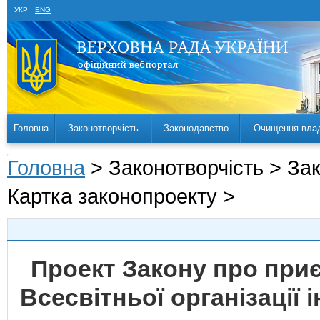
УКР
ENG
Головна
Законотворчість
Законодавство
Очищення вла
Головна
> Законотворчість > За
Картка законопроекту >
Проект Закону про при
Всесвітньої організації 