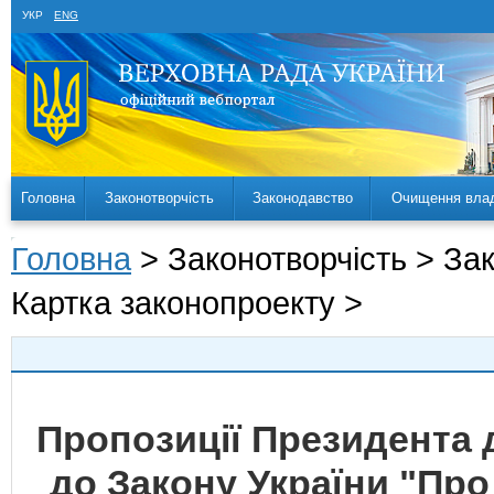
УКР
ENG
Головна
Законотворчість
Законодавство
Очищення вла
Головна
> Законотворчість > За
Картка законопроекту >
Пропозиції Президента 
до Закону України "Про