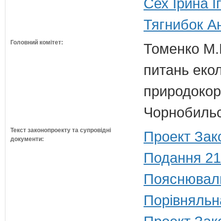
Сех Ірина І
Тягнибок А
Головний комітет:
Томенко М.В
питань екол
природокори
Чорнобильс
Текст законопроекту та супровідні
Проект Зак
документи:
Подання 21
Пояснюваль
Порівняльн