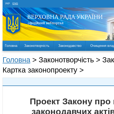
УКР
ENG
Головна
Законотворчість
Законодавство
Очищення вла
Головна
> Законотворчість > За
Картка законопроекту >
Проект Закону про 
законодавчих акті